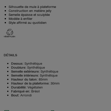
Silhouette de mule à plateforme
Construction en matière jelly
Semelle épaisse et sculptée
Modèle à enfiler
Style affirmé au quotidien
VÉGÉTALIEN
DÉTAILS
Dessus
:
Synthétique
Doublure
:
Synthétique
Semelle extérieure
:
Synthétique
Semelle intérieure
:
Synthétique
Hauteur du talon
:
85mm
Hauteur de la plateforme
:
30mm
Durabilité
:
Végétalien
Fabriqué en
:
Brésil
Bout
:
Arrondi