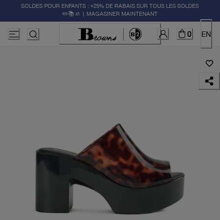
SOLDES POUR ENFANTS : +25% DE RABAIS SUR TOUS LES SOLDES
✏️📚🚸 | MAGASINER MAINTENANT
0
EN