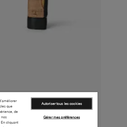
d’améliorer
Autoriser tous les cookies
cles que
périence, de
e nos
Gérer mes préférences
 En cliquant