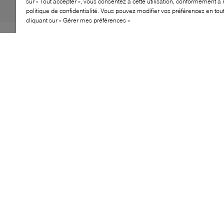
sur « Tout accepter », vous consentez à cette utilisation, conformément à 
politique de confidentialité. Vous pouvez modifier vos préférences en to
cliquant sur « Gérer mes préférences »
La sandale Dolcetto de Mimosa mise sur une silhouette
affirmée et spectaculaire. Avec son talon haut, sa
semelle plateforme et son design à bride arrière, elle
apporte une touche forte et élégante aux looks de
soirée et d’occasion.
CARACTÉRISTIQUES
Silhouette de sandale à bout ouvert
Talon haut avec plateforme
Modèle à bride arrière
Dessus épuré et structuré
Style affirmé pour les occasions spéciales
CUIR