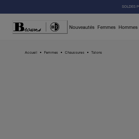
Skip
SOLDES P
to
Content
Nouveautés
Femmes
Hommes
Accueil
Femmes
Chaussures
Talons