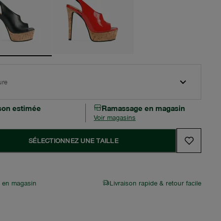
ure
ison estimée
Ramassage en magasin
Voir magasins
SÉLECTIONNEZ UNE TAILLE
r en magasin
Livraison rapide & retour facile