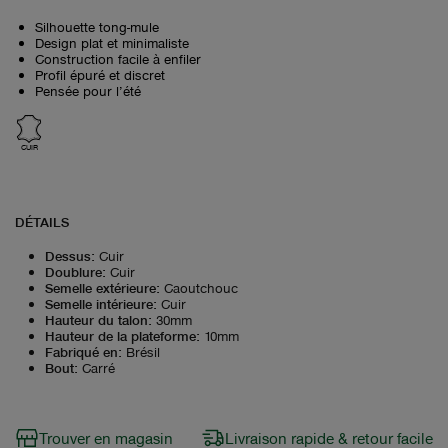
Silhouette tong-mule
Design plat et minimaliste
Construction facile à enfiler
Profil épuré et discret
Pensée pour l’été
CUIR
DÉTAILS
Dessus
:
Cuir
Doublure
:
Cuir
Semelle extérieure
:
Caoutchouc
Semelle intérieure
:
Cuir
Hauteur du talon
:
30mm
Hauteur de la plateforme
:
10mm
Fabriqué en
:
Brésil
Bout
:
Carré
Trouver en magasin
Livraison rapide & retour facile