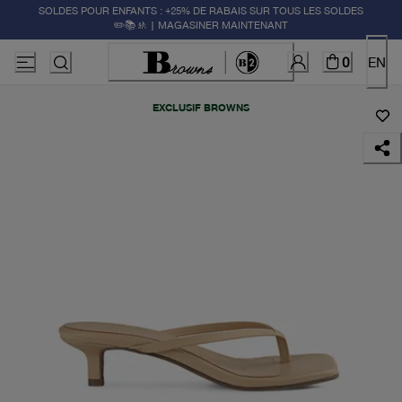
SOLDES POUR ENFANTS : +25% DE RABAIS SUR TOUS LES SOLDES
✏️📚🚸 | MAGASINER MAINTENANT
0
EN
EXCLUSIF BROWNS