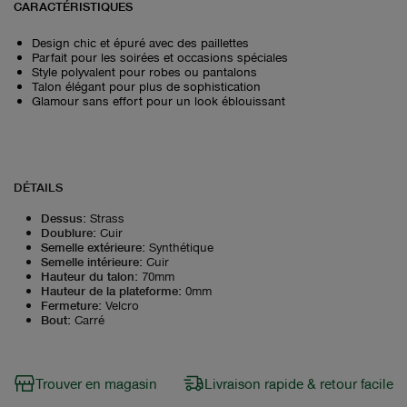
CARACTÉRISTIQUES
Design chic et épuré avec des paillettes
Parfait pour les soirées et occasions spéciales
Style polyvalent pour robes ou pantalons
Talon élégant pour plus de sophistication
Glamour sans effort pour un look éblouissant
DÉTAILS
Dessus
:
Strass
Doublure
:
Cuir
Semelle extérieure
:
Synthétique
Semelle intérieure
:
Cuir
Hauteur du talon
:
70mm
Hauteur de la plateforme
:
0mm
Fermeture
:
Velcro
Bout
:
Carré
Trouver en magasin
Livraison rapide & retour facile