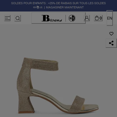
SOLDES POUR ENFANTS : +25% DE RABAIS SUR TOUS LES SOLDES
✏️📚🚸 | MAGASINER MAINTENANT
0
EN