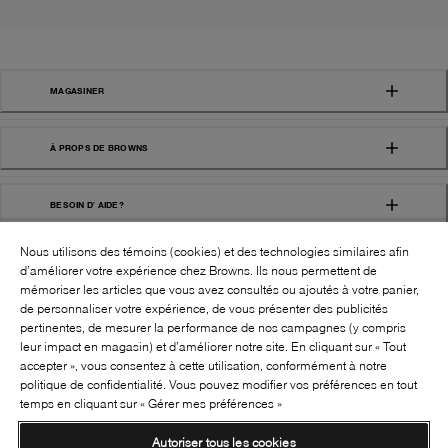
MAGASINER
À PROPS DE BROWNS
BESOIN D' AIDE?
Nous utilisons des témoins (cookies) et des technologies similaires afin
d’améliorer votre expérience chez Browns. Ils nous permettent de
mémoriser les articles que vous avez consultés ou ajoutés à votre panier,
de personnaliser votre expérience, de vous présenter des publicités
pertinentes, de mesurer la performance de nos campagnes (y compris
leur impact en magasin) et d’améliorer notre site. En cliquant sur « Tout
SUIVEZ-NOUS!:
accepter », vous consentez à cette utilisation, conformément à notre
politique de confidentialité. Vous pouvez modifier vos préférences en tout
©
2026
BROWNS SHOES INC. TOUS DROITS
temps en cliquant sur « Gérer mes préférences »
RÉSERVÉS
Autoriser tous les cookies