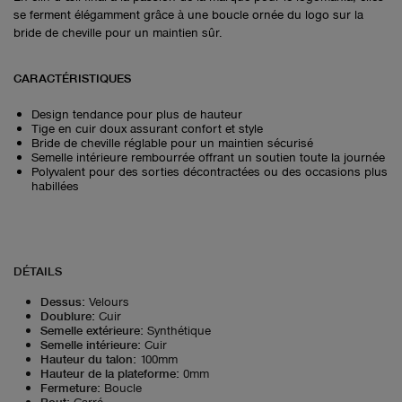
se ferment élégamment grâce à une boucle ornée du logo sur la
bride de cheville pour un maintien sûr.
CARACTÉRISTIQUES
Design tendance pour plus de hauteur
Tige en cuir doux assurant confort et style
Bride de cheville réglable pour un maintien sécurisé
Semelle intérieure rembourrée offrant un soutien toute la journée
Polyvalent pour des sorties décontractées ou des occasions plus
habillées
DÉTAILS
Dessus
:
Velours
Doublure
:
Cuir
Semelle extérieure
:
Synthétique
Semelle intérieure
:
Cuir
Hauteur du talon
:
100mm
Hauteur de la plateforme
:
0mm
Fermeture
:
Boucle
Bout
:
Carré