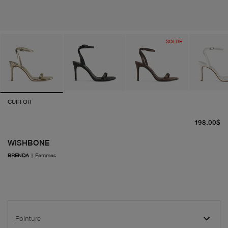
SOLDE
CUIR OR
pr
198.00$
WISHBONE
BRENDA
|
Femmes
Pointure