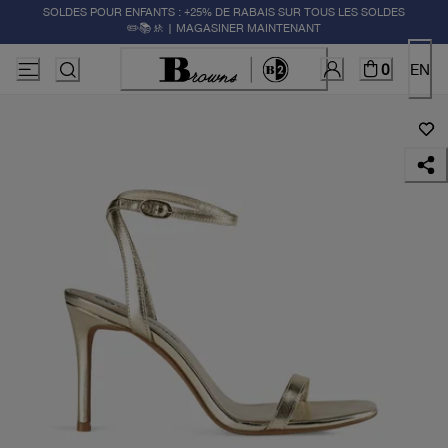
SOLDES POUR ENFANTS : +25% DE RABAIS SUR TOUS LES SOLDES
✏️📚🚸 | MAGASINER MAINTENANT
0
EN