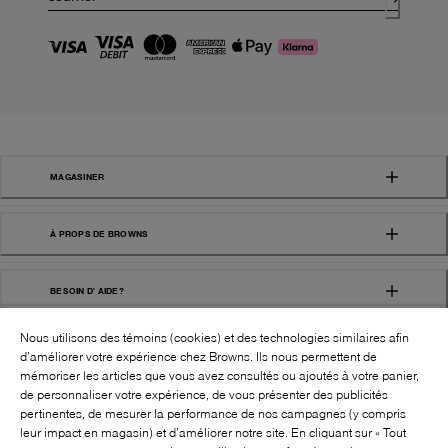
MAGASINER
À PROPS DE BROWNS
BESOIN D' AIDE?
Nous utilisons des témoins (cookies) et des technologies similaires afin
d’améliorer votre expérience chez Browns. Ils nous permettent de
mémoriser les articles que vous avez consultés ou ajoutés à votre panier,
de personnaliser votre expérience, de vous présenter des publicités
pertinentes, de mesurer la performance de nos campagnes (y compris
leur impact en magasin) et d’améliorer notre site. En cliquant sur « Tout
SUIVEZ-NOUS!: