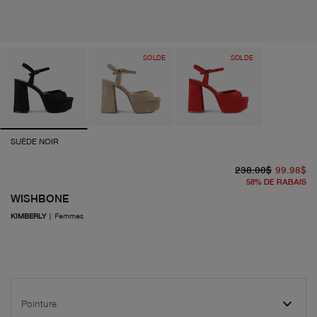
SOLDE
SOLDE
SUÈDE NOIR
pr
pr
238.00$
99.98$
58
%
DE RABAIS
WISHBONE
KIMBERLY
|
Femmes
Pointure