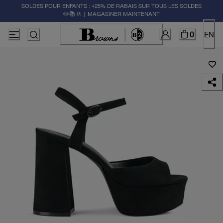
SOLDES POUR ENFANTS : +25% DE RABAIS SUR TOUS LES SOLDES
✏️📚🚸 | MAGASINER MAINTENANT
0
EN