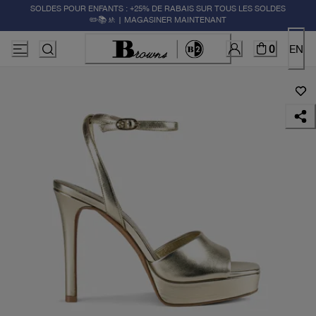
SOLDES POUR ENFANTS : +25% DE RABAIS SUR TOUS LES SOLDES
✏️📚🚸 | MAGASINER MAINTENANT
0
EN