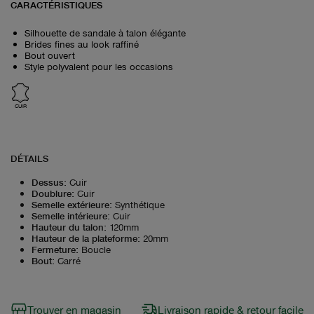
CARACTÉRISTIQUES
Silhouette de sandale à talon élégante
Brides fines au look raffiné
Bout ouvert
Style polyvalent pour les occasions
CUIR
DÉTAILS
Dessus
:
Cuir
Doublure
:
Cuir
Semelle extérieure
:
Synthétique
Semelle intérieure
:
Cuir
Hauteur du talon
:
120mm
Hauteur de la plateforme
:
20mm
Fermeture
:
Boucle
Bout
:
Carré
Trouver en magasin
Livraison rapide & retour facile