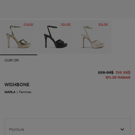
SOLDE
SOLDE
SOLDE
CUIR OR
pr
pr
228.00$
199.98$
12
%
DE RABAIS
WISHBONE
MARLA
|
Femmes
Pointure