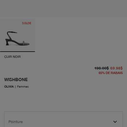
SOLDE
CUIR NOIR
pr
pr
198.00$
69.98$
65
%
DE RABAIS
WISHBONE
OLIVIA
|
Femmes
Pointure