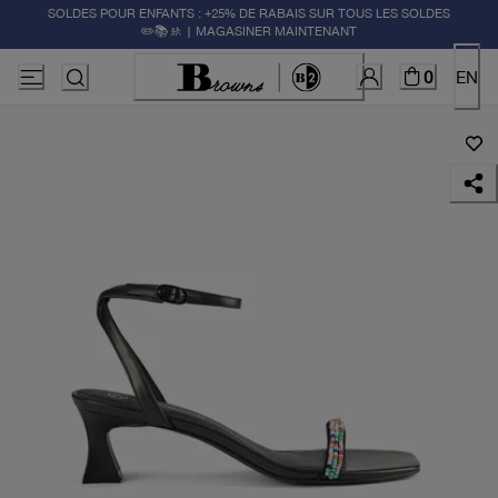
SOLDES POUR ENFANTS : +25% DE RABAIS SUR TOUS LES SOLDES
✏️📚🚸 | MAGASINER MAINTENANT
0
EN