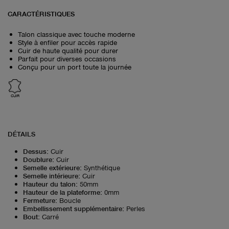
CARACTÉRISTIQUES
Talon classique avec touche moderne
Style à enfiler pour accès rapide
Cuir de haute qualité pour durer
Parfait pour diverses occasions
Conçu pour un port toute la journée
CUIR
DÉTAILS
Dessus
:
Cuir
Doublure
:
Cuir
Semelle extérieure
:
Synthétique
Semelle intérieure
:
Cuir
Hauteur du talon
:
50mm
Hauteur de la plateforme
:
0mm
Fermeture
:
Boucle
Embellissement supplémentaire
:
Perles
Bout
:
Carré