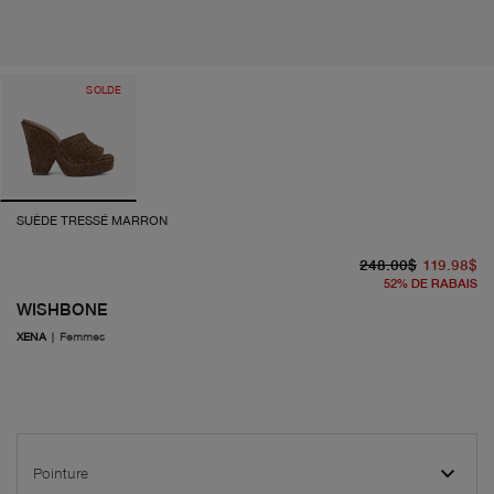
SOLDE
SUÈDE TRESSÉ MARRON
pr
pr
248.00$
119.98$
52
%
DE RABAIS
WISHBONE
XENA
|
Femmes
Pointure