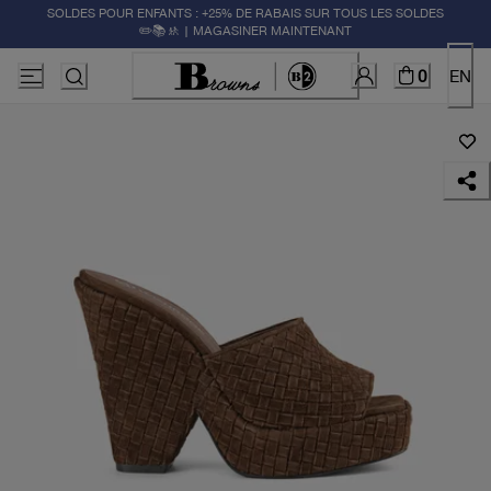
SOLDES POUR ENFANTS : +25% DE RABAIS SUR TOUS LES SOLDES
✏️📚🚸 | MAGASINER MAINTENANT
0
EN