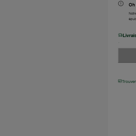
Oh 
Notre
épui
Livra
Trouve