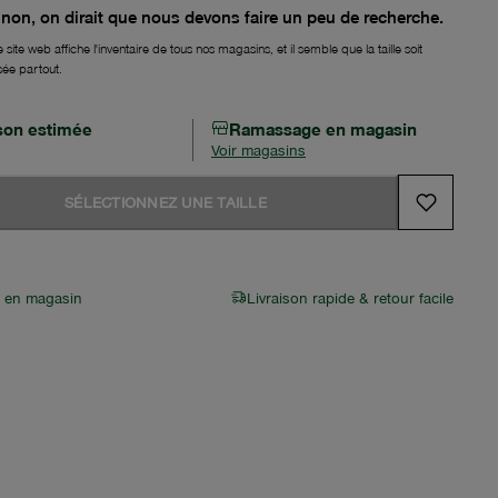
non, on dirait que nous devons faire un peu de recherche.
 site web affiche l'inventaire de tous nos magasins, et il semble que la taille soit
sée partout.
ison estimée
Ramassage en magasin
Voir magasins
SÉLECTIONNEZ UNE TAILLE
r en magasin
Livraison rapide & retour facile