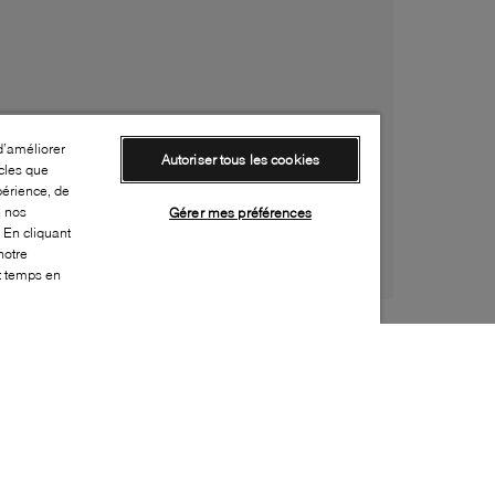
d’améliorer
Autoriser tous les cookies
cles que
périence, de
e nos
Gérer mes préférences
 En cliquant
notre
ut temps en