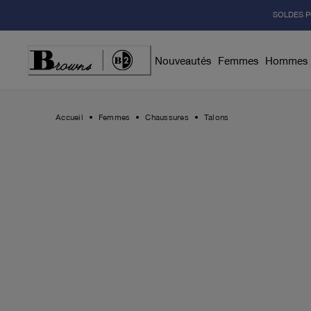
Skip
SOLDES P
to
Content
Nouveautés
Femmes
Hommes
Accueil
Femmes
Chaussures
Talons