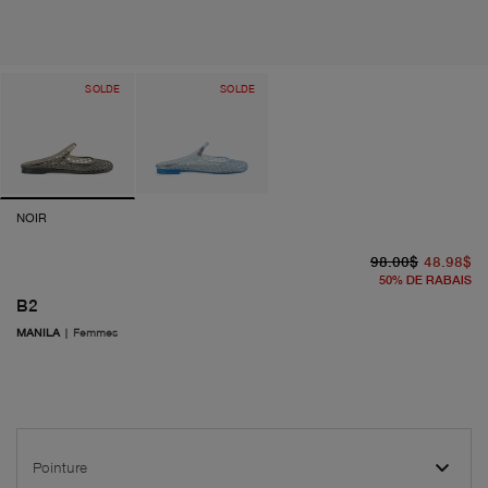
SOLDE
SOLDE
NOIR
pr
pr
98.00$
48.98$
50
%
DE RABAIS
B2
MANILA
|
Femmes
Pointure