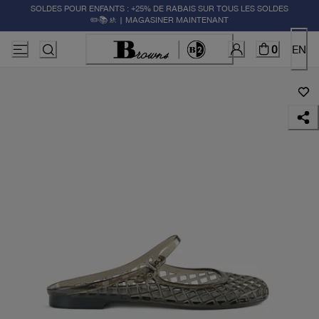
SOLDES POUR ENFANTS : +25% DE RABAIS SUR TOUS LES SOLDES
✏️📚🚸 | MAGASINER MAINTENANT
0
EN