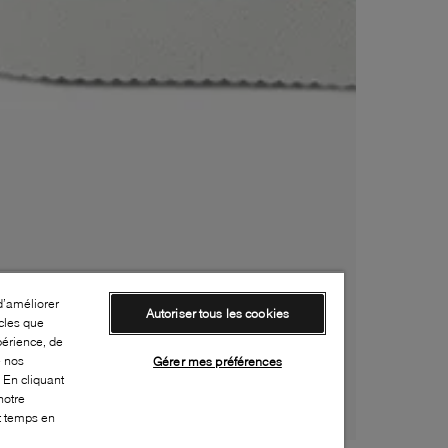
d’améliorer
Autoriser tous les cookies
cles que
périence, de
e nos
Gérer mes préférences
 En cliquant
notre
ut temps en