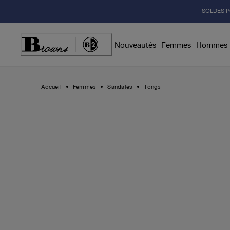
Skip
SOLDES P
to
Content
Nouveautés
Femmes
Hommes
Accueil
Femmes
Sandales
Tongs