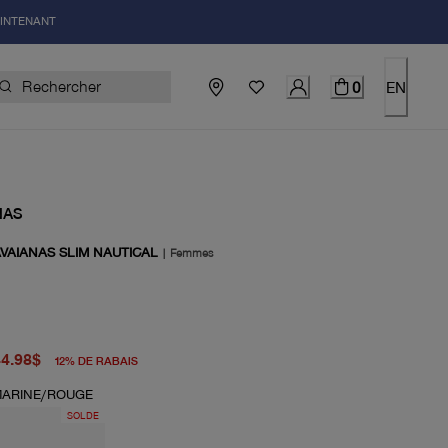
AINTENANT
0
EN
NAS
VAIANAS SLIM NAUTICAL
|
Femmes
igine 51.00$
el 44.98$
44.98$
12
%
DE RABAIS
ARINE/ROUGE
SOLDE