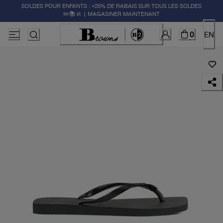
SOLDES POUR ENFANTS : +25% DE RABAIS SUR TOUS LES SOLDES
✏️📚🚸 | MAGASINER MAINTENANT
0
EN