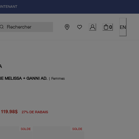
AINTENANT
0
EN
A
E MELISSA + GANNI AD.
|
Femmes
igine 165.00$
el 119.98$
119.98$
27
%
DE RABAIS
SOLDE
SOLDE