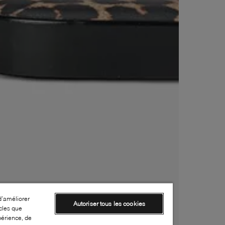
d’améliorer
Autoriser tous les cookies
cles que
périence, de