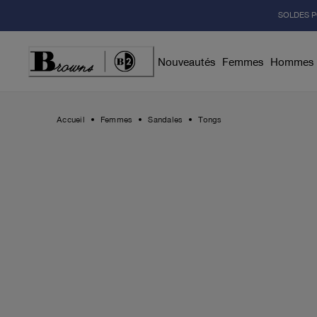
Skip
SOLDES P
to
Content
Nouveautés
Femmes
Hommes
Accueil
Femmes
Sandales
Tongs