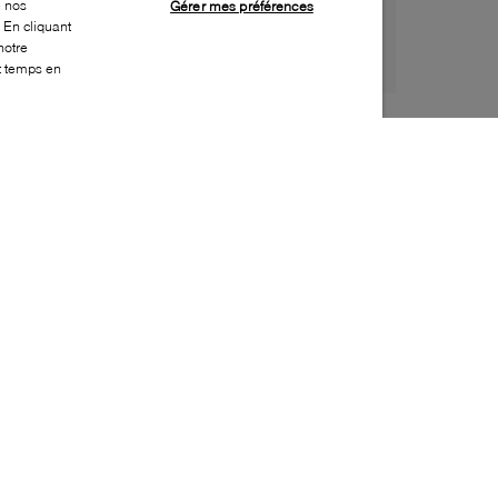
e nos
Gérer mes préférences
 En cliquant
notre
ut temps en
Style:
MELI-0024-01-0
Dessus
:
Synthétique
Doublure
:
Synthétique
Semelle extérieure
:
Synthétique
Semelle intérieure
:
Synthétique
Hauteur du talon
:
20mm
Hauteur de la plateforme
:
10mm
Durabilité
:
Végétalien
Fabriqué en
:
Brésil
Bout
:
Arrondi