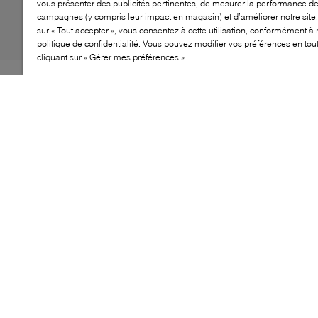
vous présenter des publicités pertinentes, de mesurer la performance d
campagnes (y compris leur impact en magasin) et d’améliorer notre site.
sur « Tout accepter », vous consentez à cette utilisation, conformément à 
politique de confidentialité. Vous pouvez modifier vos préférences en to
cliquant sur « Gérer mes préférences »
À la fois ludique et légère, la tong Melissa x GANNI fine
revisite un essentiel estival avec une touche mode
résolument moderne. Conçue en collaboration avec
GANNI, sa silhouette fine à entredoigt est rehaussée de
brides translucides et volantées qui apportent texture et
mouvement à un design minimal, pour un style facile à
porter au quotidien.
CARACTÉRISTIQUES
Conçue en collaboration avec GANNI
Silhouette de sandale à entredoigt fine
Détail de brides translucides et volantées
Construction légère et flexible
Style estival facile à porter au quotidien