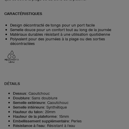
CARACTÉRISTIQUES
Design décontracté de tongs pour un port facile
Semelle douce pour un confort tout au long de la journée
Matériaux durables résistant à une utilisation quotidienne
Polyvalent pour des journées à la plage ou des sorties
décontractées
RÉSISTANT À
L'EAU
DÉTAILS
Dessus
:
Caoutchouc
Doublure
:
Sans doublure
Semelle extérieure
:
Caoutchouc
Semelle intérieure
:
Synthétique
Hauteur du talon
:
20mm
Hauteur de la plateforme
:
15mm
Embellissement supplémentaire
:
Perles
Résistance à l'eau
:
Résistant à l'eau