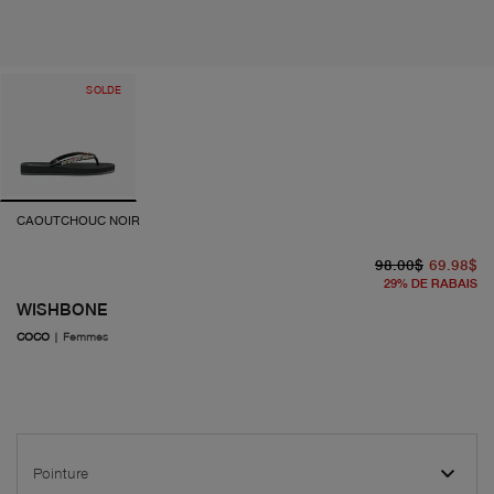
SOLDE
CAOUTCHOUC NOIR
pr
pr
98.00$
69.98$
29
%
DE RABAIS
WISHBONE
COCO
|
Femmes
Pointure