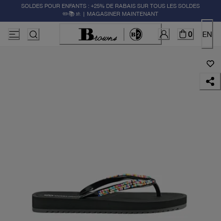
SOLDES POUR ENFANTS : +25% DE RABAIS SUR TOUS LES SOLDES
✏️📚🚸 | MAGASINER MAINTENANT
0
EN