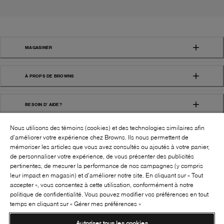
MAGASINER
À PROPS DE BROWNS
BESOIN D' AIDE?
Nous utilisons des témoins (cookies) et des technologies similaires afin
d’améliorer votre expérience chez Browns. Ils nous permettent de
mémoriser les articles que vous avez consultés ou ajoutés à votre panier,
de personnaliser votre expérience, de vous présenter des publicités
pertinentes, de mesurer la performance de nos campagnes (y compris
leur impact en magasin) et d’améliorer notre site. En cliquant sur « Tout
SUIVEZ-NOUS!:
accepter », vous consentez à cette utilisation, conformément à notre
politique de confidentialité. Vous pouvez modifier vos préférences en tout
©
2026
BROWNS SHOES INC. TOUS DROITS
temps en cliquant sur « Gérer mes préférences »
RÉSERVÉS
Autoriser tous les cookies