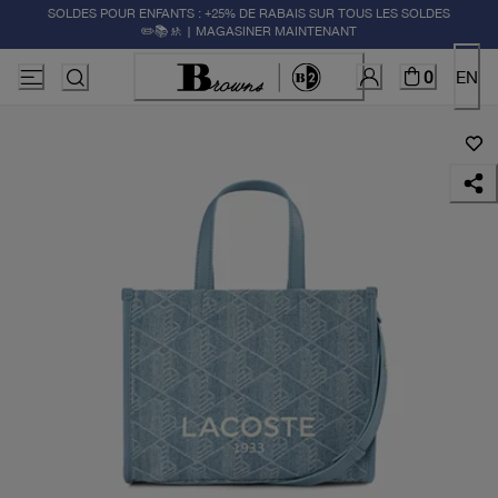
SOLDES POUR ENFANTS : +25% DE RABAIS SUR TOUS LES SOLDES
✏️📚🚸 | MAGASINER MAINTENANT
0
EN