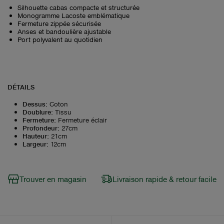
Silhouette cabas compacte et structurée
Monogramme Lacoste emblématique
Fermeture zippée sécurisée
Anses et bandoulière ajustable
Port polyvalent au quotidien
DÉTAILS
Dessus
:
Coton
Doublure
:
Tissu
Fermeture
:
Fermeture éclair
Profondeur
:
27cm
Hauteur
:
21cm
Largeur
:
12cm
Trouver en magasin
Livraison rapide & retour facile