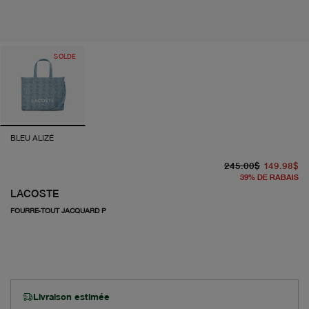
SOLDE
BLEU ALIZÉ
pr
pr
245.00$
149.98$
39
%
DE RABAIS
LACOSTE
FOURRE-TOUT JACQUARD P
Livraison estimée