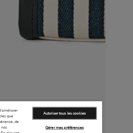
d’améliorer
Autoriser tous les cookies
cles que
périence, de
e nos
Gérer mes préférences
 En cliquant