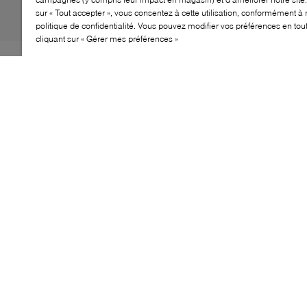
sur « Tout accepter », vous consentez à cette utilisation, conformément à 
politique de confidentialité. Vous pouvez modifier vos préférences en to
cliquant sur « Gérer mes préférences »
Élevez votre tenue avec le Marc Jacobs Medium Tote—
une parfaite fusion de style contemporain et de
fonctionnalité quotidienne. Confectionné à partir de
matériaux de qualité, ce tote met en valeur le logo
emblématique de Marc Jacobs, en faisant un accessoire
remarquable pour toutes les occasions.
CARACTÉRISTIQUES
Son esthétique épurée et moderne complète une
variété de tenues
Offre un espace suffisant pour transporter
facilement vos essentiels quotidiens
Équipé de poignées supérieures et d'une
bandoulière amovible pour plus d'adaptabilité
Conçu pour résister à une utilisation quotidienne,
garantissant une durabilité à long terme