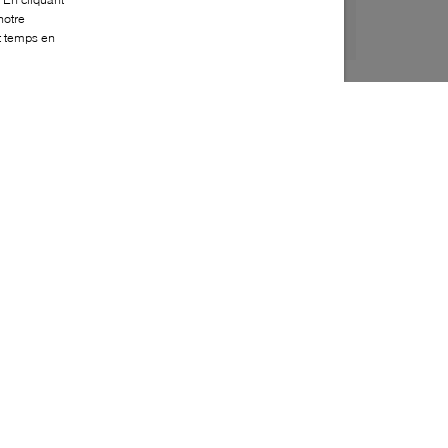
notre
ut temps en
Style:
MJAC-0145-50-0
Dessus
:
Toile
Doublure
:
Tissu
Fermeture
:
Fermeture éclair
Profondeur
:
15cm
Hauteur
:
27cm
Largeur
:
34cm