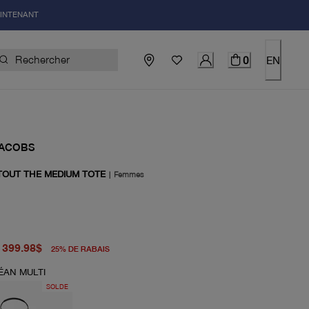
AINTENANT
0
EN
JACOBS
TOUT THE MEDIUM TOTE
|
Femmes
igine 530.00$
uel 399.98$
399.98$
25
%
DE RABAIS
ÉAN MULTI
SOLDE