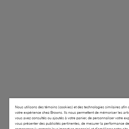
Nous utilisons des témoins (cookies) et des technologies similaires afin 
votre expérience chez Browns. Ils nous permettent de mémoriser les arti
vous avez consultés ou ajoutés à votre panier, de personnaliser votre ex
vous présenter des publicités pertinentes, de mesurer la performance d
campagnes (y compris leur impact en magasin) et d’améliorer notre site.