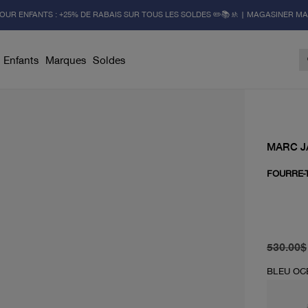
OUR ENFANTS : +25% DE RABAIS SUR TOUS LES SOLDES ✏️📚🚸 | MAGASINER M
Enfants
Marques
Soldes
MARC 
FOURRE-
prix d'or
prix act
530.00$
BLEU OC