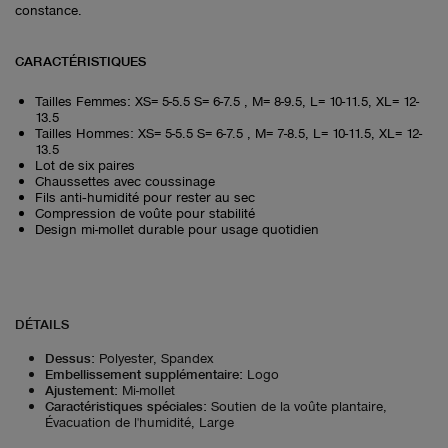
constance.
CARACTÉRISTIQUES
Tailles Femmes: XS= 5-5.5 S= 6-7.5 , M= 8-9.5, L= 10-11.5, XL= 12-
13.5
Tailles Hommes: XS= 5-5.5 S= 6-7.5 , M= 7-8.5, L= 10-11.5, XL= 12-
13.5
Lot de six paires
Chaussettes avec coussinage
Fils anti‑humidité pour rester au sec
Compression de voûte pour stabilité
Design mi-mollet durable pour usage quotidien
DÉTAILS
Dessus
:
Polyester, Spandex
Embellissement supplémentaire
:
Logo
Ajustement
:
Mi-mollet
Caractéristiques spéciales
:
Soutien de la voûte plantaire,
Évacuation de l'humidité, Large