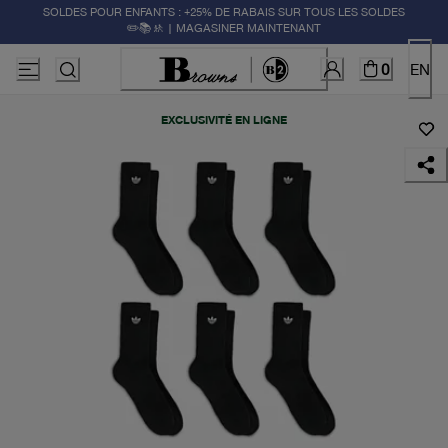
SOLDES POUR ENFANTS : +25% DE RABAIS SUR TOUS LES SOLDES
✏️📚🚸 | MAGASINER MAINTENANT
0
EN
EXCLUSIVITÉ EN LIGNE