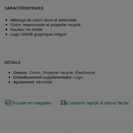
CARACTÉRISTIQUES
Mélange de coton doux et extensible
Coton responsable et polyester recyclé
Hauteur mi‑mollet
Logo UGG® graphique intégré
DÉTAILS
Dessus
:
Coton, Polyester recyclé, Élasthanne
Embellissement supplémentaire
:
Logo
Ajustement
:
Mi-mollet
Trouver en magasin
Livraison rapide & retour facile