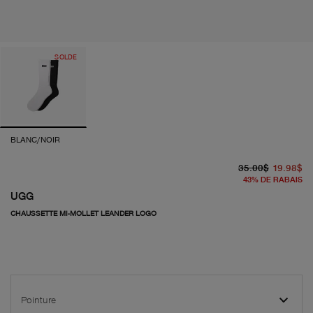
SOLDE
BLANC/NOIR
pr
pr
35.00$
19.98$
43
%
DE RABAIS
UGG
CHAUSSETTE MI-MOLLET LEANDER LOGO
Pointure