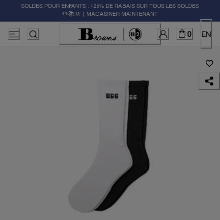
SOLDES POUR ENFANTS : +25% DE RABAIS SUR TOUS LES SOLDES
✏️📚🚸 | MAGASINER MAINTENANT
0
EN