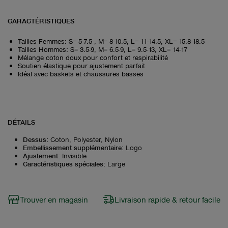
CARACTÉRISTIQUES
Tailles Femmes: S= 5-7.5 , M= 8-10.5, L= 11-14.5, XL= 15.8-18.5
Tailles Hommes: S= 3.5-9, M= 6.5-9, L= 9.5-13, XL= 14-17
Mélange coton doux pour confort et respirabilité
Soutien élastique pour ajustement parfait
Idéal avec baskets et chaussures basses
DÉTAILS
Dessus
:
Coton, Polyester, Nylon
Embellissement supplémentaire
:
Logo
Ajustement
:
Invisible
Caractéristiques spéciales
:
Large
Trouver en magasin
Livraison rapide & retour facile