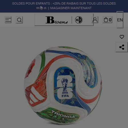
SOLDES POUR ENFANTS : +25% DE RABAIS SUR TOUS LES SOLDES
✏️📚🚸 | MAGASINER MAINTENANT
0
EN