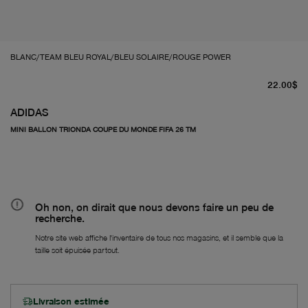
BLANC/TEAM BLEU ROYAL/BLEU SOLAIRE/ROUGE POWER
pr
22.00$
ADIDAS
MINI BALLON TRIONDA COUPE DU MONDE FIFA 26 TM
Oh non, on dirait que nous devons faire un peu de
recherche.
Notre site web affiche l'inventaire de tous nos magasins, et il semble que la
taille soit épuisée partout.
Livraison estimée