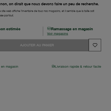
non, on dirait que nous devons faire un peu de recherche.
 site web affiche l'inventaire de tous nos magasins, et il semble que la taille soit
sée partout.
ison estimée
Ramassage en magasin
Voir magasins
AJOUTER AU PANIER
r en magasin
Livraison rapide & retour facile