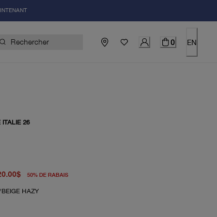
AINTENANT
0
EN
ITALIE 26
igine 40.00$
el 20.00$
20.00$
50
%
DE RABAIS
/BEIGE HAZY