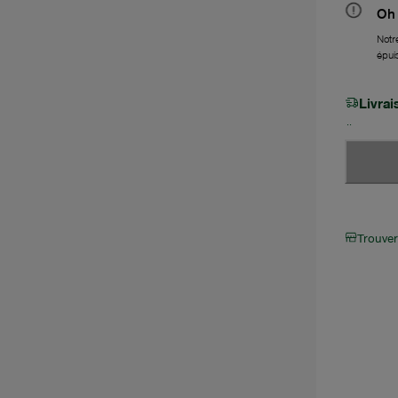
Oh 
Notre
épui
Livra
Trouve