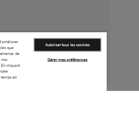
d’améliorer
Autoriser tous les cookies
cles que
périence, de
e nos
Gérer mes préférences
 En cliquant
notre
ut temps en