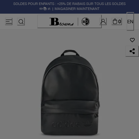
SOLDES POUR ENFANTS : +25% DE RABAIS SUR TOUS LES SOLDES
✏️📚🚸 | MAGASINER MAINTENANT
0
EN