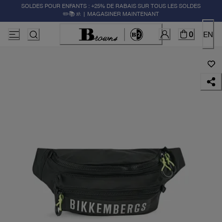
SOLDES POUR ENFANTS : +25% DE RABAIS SUR TOUS LES SOLDES
✏️📚🚸 | MAGASINER MAINTENANT
0
EN