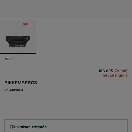
SOLDE
NOIR
pr
pr
158.00$
79.98$
49
%
DE RABAIS
BIKKEMBERGS
BKBO01333T
Livraison estimée