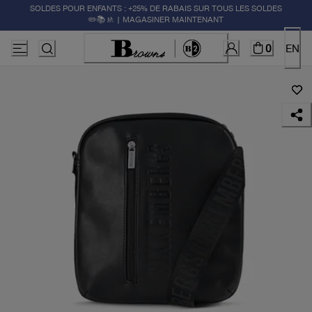
SOLDES POUR ENFANTS : +25% DE RABAIS SUR TOUS LES SOLDES
✏️📚🚸 | MAGASINER MAINTENANT
0
EN