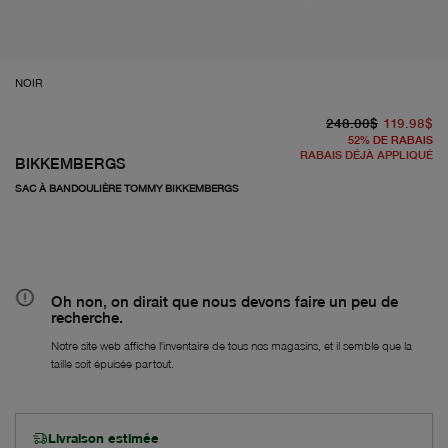
NOIR
pr
pr
248.00$
119.98$
52
%
DE RABAIS
RABAIS DÉJÀ APPLIQUÉ
BIKKEMBERGS
SAC À BANDOULIÈRE TOMMY BIKKEMBERGS
Oh non, on dirait que nous devons faire un peu de
recherche.
Notre site web affiche l'inventaire de tous nos magasins, et il semble que la
taille soit épuisée partout.
Livraison estimée