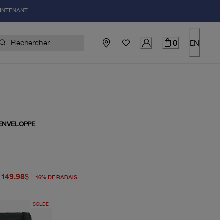
AINTENANT
0
EN
ENVELOPPE
igine 179.00$
uel 149.98$
149.98$
16
%
DE RABAIS
SOLDE