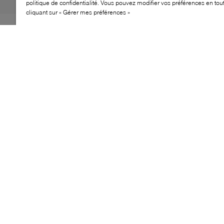
politique de confidentialité. Vous pouvez modifier vos préférences en to
cliquant sur « Gérer mes préférences »
Confectionné en cuir italien grainé, ce sac enveloppe
BOSS offre une allure élégante et épurée. Doté d’un
logo embossé, d’une bandoulière ajustable et d’une
fermeture zippée sécurisée, il propose une silhouette
compacte et raffinée, idéale pour transporter vos
essentiels avec style.
CARACTÉRISTIQUES
Silhouette fine de type enveloppe
Logo BOSS embossé pour une finition discrète et
élégante
Fermeture zippée sur le dessus
Poche intérieure ouverte pour vos indispensables
Bandoulière ajustable