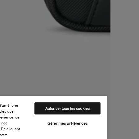
d’améliorer
Autoriser tous les cookies
cles que
périence, de
e nos
Gérer mes préférences
 En cliquant
notre