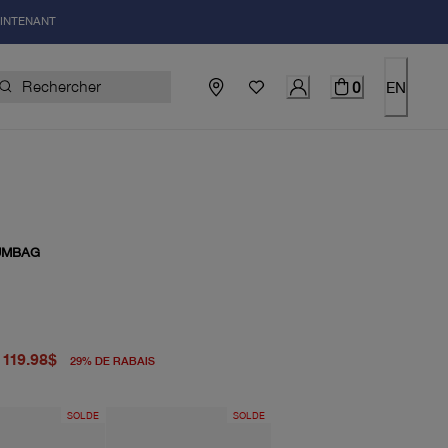
AINTENANT
0
EN
UMBAG
igine 169.00$
el 119.98$
119.98$
29
%
DE RABAIS
SOLDE
SOLDE