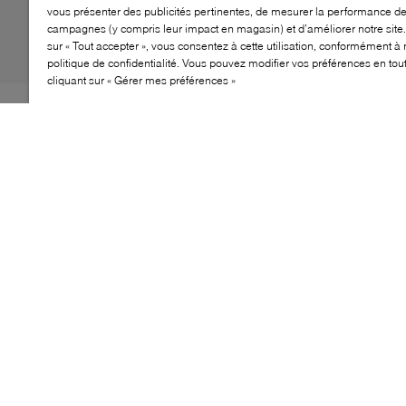
vous présenter des publicités pertinentes, de mesurer la performance d
campagnes (y compris leur impact en magasin) et d’améliorer notre site.
sur « Tout accepter », vous consentez à cette utilisation, conformément à 
politique de confidentialité. Vous pouvez modifier vos préférences en to
cliquant sur « Gérer mes préférences »
Le sac ceinture Ray de BOSS propose une solution
pratique et moderne pour un port mains libres. Doté
d’une silhouette compacte, il permet de garder les
essentiels à portée de main tout en conservant une
allure épurée. Sa sangle ajustable offre plusieurs
options de port, idéale pour les déplacements, les
voyages ou les looks urbains décontractés.
CARACTÉRISTIQUES
Sac ceinture compact à la silhouette épurée
Matière résistante pensée pour le quotidien
Fermeture zippée sécurisée pour les essentiels
Sangle ajustable pour port taille ou bandoulière