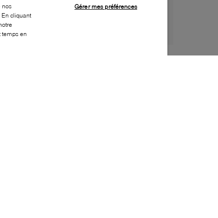
e nos
Gérer mes préférences
 En cliquant
notre
ut temps en
Style:
BOSS-0405-01-0
Dessus
:
Polyester recyclé
Doublure
:
Polyester
Fermeture
:
Fermeture éclair
Durabilité
:
Matériau partiellement recyclé
Profondeur
:
9cm
Hauteur
:
17cm
Largeur
:
30cm