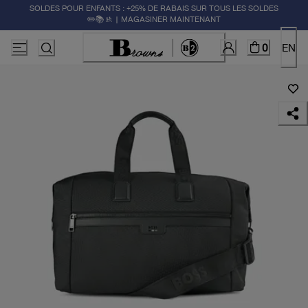
SOLDES POUR ENFANTS : +25% DE RABAIS SUR TOUS LES SOLDES
✏️📚🚸 | MAGASINER MAINTENANT
0
EN