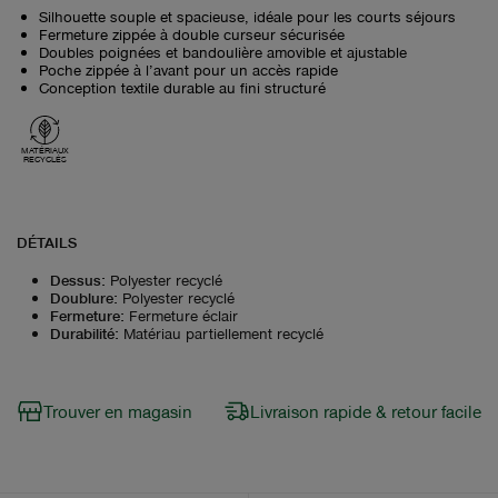
Silhouette souple et spacieuse, idéale pour les courts séjours
Fermeture zippée à double curseur sécurisée
Doubles poignées et bandoulière amovible et ajustable
Poche zippée à l’avant pour un accès rapide
Conception textile durable au fini structuré
MATÉRIAUX
RECYCLÉS
DÉTAILS
Dessus
:
Polyester recyclé
Doublure
:
Polyester recyclé
Fermeture
:
Fermeture éclair
Durabilité
:
Matériau partiellement recyclé
Trouver en magasin
Livraison rapide & retour facile