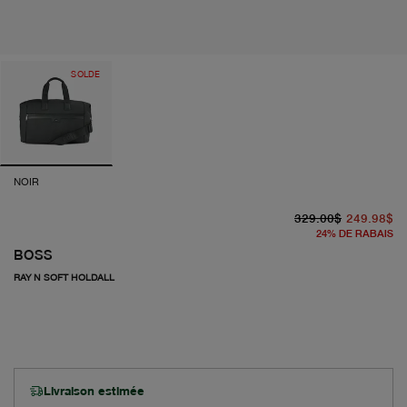
SOLDE
NOIR
pr
pr
329.00$
249.98$
24
%
DE RABAIS
BOSS
RAY N SOFT HOLDALL
Livraison estimée