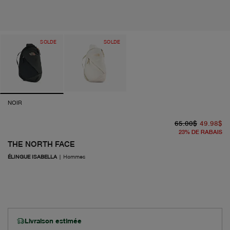
SOLDE
SOLDE
NOIR
pr
pr
65.00$
49.98$
23
%
DE RABAIS
THE NORTH FACE
ÉLINGUE ISABELLA
|
Hommes
Livraison estimée