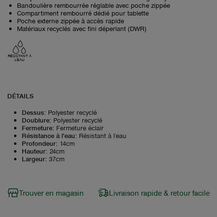
Bandoulière rembourrée réglable avec poche zippée
Compartiment rembourré dédié pour tablette
Poche externe zippée à accès rapide
Matériaux recyclés avec fini déperlant (DWR)
RÉSISTANT À
L'EAU
DÉTAILS
Dessus
:
Polyester recyclé
Doublure
:
Polyester recyclé
Fermeture
:
Fermeture éclair
Résistance à l'eau
:
Résistant à l'eau
Profondeur
:
14cm
Hauteur
:
24cm
Largeur
:
37cm
Trouver en magasin
Livraison rapide & retour facile