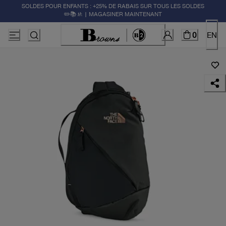
SOLDES POUR ENFANTS : +25% DE RABAIS SUR TOUS LES SOLDES
✏️📚🚸 | MAGASINER MAINTENANT
0
EN