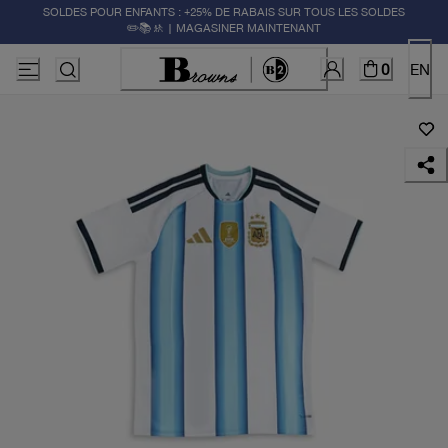
SOLDES POUR ENFANTS : +25% DE RABAIS SUR TOUS LES SOLDES
✏️📚🚸 | MAGASINER MAINTENANT
0
EN