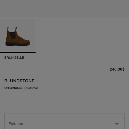
BRUN SELLE
pr
240.00$
BLUNDSTONE
ORIGINALES
|
Hommes
Pointure