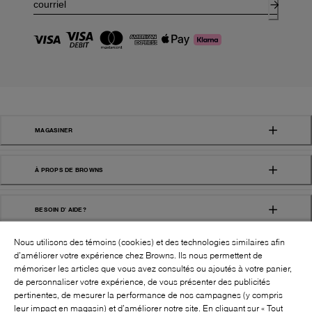
MAGASINER
À PROPS DE BROWNS
BESOIN D' AIDE?
Nous utilisons des témoins (cookies) et des technologies similaires afin
d’améliorer votre expérience chez Browns. Ils nous permettent de
mémoriser les articles que vous avez consultés ou ajoutés à votre panier,
de personnaliser votre expérience, de vous présenter des publicités
pertinentes, de mesurer la performance de nos campagnes (y compris
leur impact en magasin) et d’améliorer notre site. En cliquant sur « Tout
SUIVEZ-NOUS!: