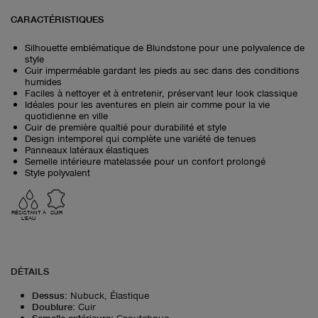
CARACTÉRISTIQUES
Silhouette emblématique de Blundstone pour une polyvalence de
style
Cuir imperméable gardant les pieds au sec dans des conditions
humides
Faciles à nettoyer et à entretenir, préservant leur look classique
Idéales pour les aventures en plein air comme pour la vie
quotidienne en ville
Cuir de première qualtié pour durabilité et style
Design intemporel qui complète une variété de tenues
Panneaux latéraux élastiques
Semelle intérieure matelassée pour un confort prolongé
Style polyvalent
RÉSISTANT À
CUIR
L'EAU
DÉTAILS
Dessus
:
Nubuck, Élastique
Doublure
:
Cuir
Semelle extérieure
:
Caoutchouc