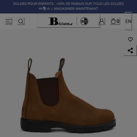
SOLDES POUR ENFANTS : +25% DE RABAIS SUR TOUS LES SOLDES
✏️📚🚸 | MAGASINER MAINTENANT
0
EN