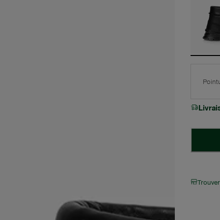
Point
Livra
Trouve