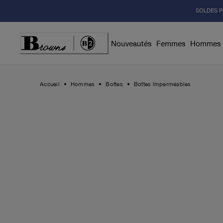
Skip
SOLDES P
to
Content
Nouveautés
Femmes
Hommes
Accueil
Hommes
Bottes
Bottes Imperméables