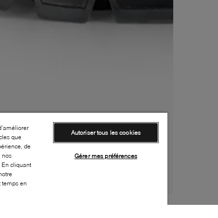
d’améliorer
Autoriser tous les cookies
cles que
périence, de
e nos
Gérer mes préférences
 En cliquant
notre
ut temps en