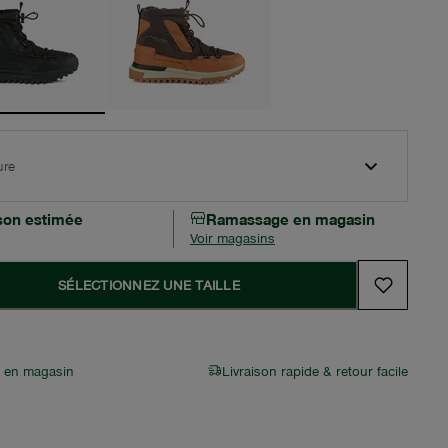
ure
ison estimée
Ramassage en magasin
Voir magasins
SÉLECTIONNEZ UNE TAILLE
r en magasin
Livraison rapide & retour facile