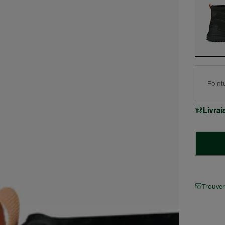
Point
Livra
Trouve