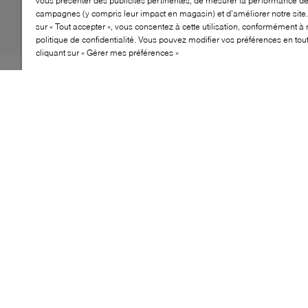
vous présenter des publicités pertinentes, de mesurer la performance d
campagnes (y compris leur impact en magasin) et d’améliorer notre site.
sur « Tout accepter », vous consentez à cette utilisation, conformément à 
politique de confidentialité. Vous pouvez modifier vos préférences en to
cliquant sur « Gérer mes préférences »
La bottine-basket Ferris de Pajar allie style urbain et
fonctionnalité plein air. Sa silhouette montante et sa
semelle robuste assurent adhérence et soutien, tandis
que son design épuré reste adapté à la ville. Que ce soit
sur les sentiers ou les trottoirs, cette bottine hybride
offre confort, durabilité et allure affirmée.
CARACTÉRISTIQUES
Silhouette montante basket
Semelle robuste antidérapante
Style urbain épuré
Confort et durabilité
Polyvalente pour ville ou sentier