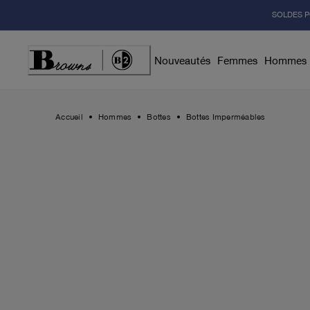
Skip
SOLDES P
to
Content
Nouveautés
Femmes
Hommes
Accueil
Hommes
Bottes
Bottes Imperméables