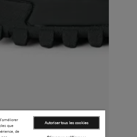
d’améliorer
Autoriser tous les cookies
cles que
périence, de