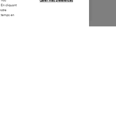
e nos
Gérer mes préférences
 En cliquant
notre
ut temps en
Style:
PAJA-0010-01-1
Dessus
:
Nylon, Cuir
Doublure
:
Polaire
Semelle extérieure
:
Caoutchouc
Semelle intérieure
:
Tissu
Fermeture
:
Bascule
Résistance à l'eau
:
Imperméable
Protection contre les intempéries
:
Jusqu'à -30
Celsius
Bout
:
Arrondi