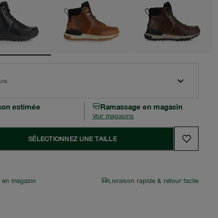
ure
ison estimée
Ramassage en magasin
Voir magasins
SÉLECTIONNEZ UNE TAILLE
r en magasin
Livraison rapide & retour facile