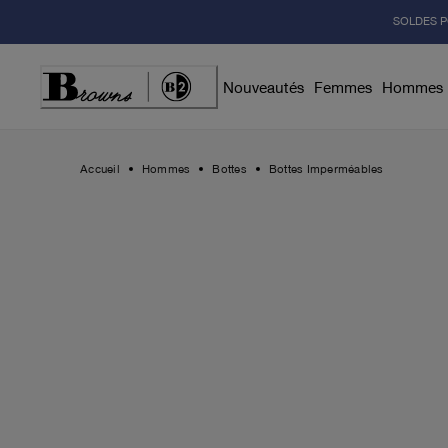
Skip
SOLDES P
to
Content
Nouveautés
Femmes
Hommes
Accueil
Hommes
Bottes
Bottes Imperméables