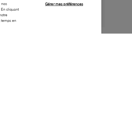
e nos
Gérer mes préférences
 En cliquant
notre
ut temps en
Style:
PAJA-0013-24-0
Dessus
:
Cuir, Tissu
Doublure
:
Fausse fourrure
Semelle extérieure
:
Caoutchouc
Semelle intérieure
:
Antimicrobiens
Fermeture
:
À lacets, Fermeture éclair complète
Résistance à l'eau
:
Imperméable
Caractéristique spéciale semelle intérieure
:
Amovible
Protection contre les intempéries
:
Jusqu'à -30
Celsius