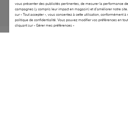
vous présenter des publicités pertinentes, de mesurer la performance d
campagnes (y compris leur impact en magasin) et d’améliorer notre site.
sur « Tout accepter », vous consentez à cette utilisation, conformément à 
politique de confidentialité. Vous pouvez modifier vos préférences en to
cliquant sur « Gérer mes préférences »
Lorsqu'il s'agit d'investir dans des chaussures d'hiver
durables, peu de marques égalent PAJAR. Prenons les
bottes Fortuo, par exemple. Avec un dessus
imperméable garantissant des pieds au sec même par
temps orageux, cette paire repose sur des semelles
robustes et adhérentes, tout en offrant un ajustement
confortablement serré grâce à son laçage.
CARACTÉRISTIQUES
Construction imperméable qui empêche toute
humidité indésirable
Semelle à crampons épaisse pour une traction
optimale