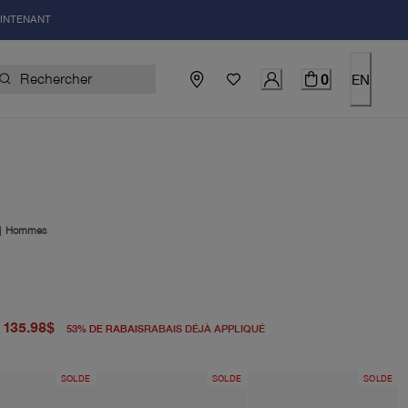
AINTENANT
0
EN
|
Hommes
igine 290.00$
uel 135.98$
135.98$
53
%
DE RABAIS
RABAIS DÉJÀ APPLIQUÉ
SOLDE
SOLDE
SOLDE