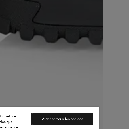
d’améliorer
Autoriser tous les cookies
cles que
périence, de