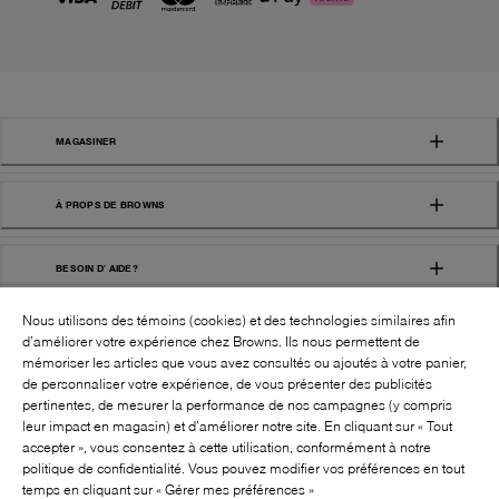
MAGASINER
À PROPS DE BROWNS
BESOIN D' AIDE?
Nous utilisons des témoins (cookies) et des technologies similaires afin
d’améliorer votre expérience chez Browns. Ils nous permettent de
mémoriser les articles que vous avez consultés ou ajoutés à votre panier,
de personnaliser votre expérience, de vous présenter des publicités
pertinentes, de mesurer la performance de nos campagnes (y compris
leur impact en magasin) et d’améliorer notre site. En cliquant sur « Tout
SUIVEZ-NOUS!:
accepter », vous consentez à cette utilisation, conformément à notre
politique de confidentialité. Vous pouvez modifier vos préférences en tout
©
2026
BROWNS SHOES INC. TOUS DROITS
temps en cliquant sur « Gérer mes préférences »
RÉSERVÉS