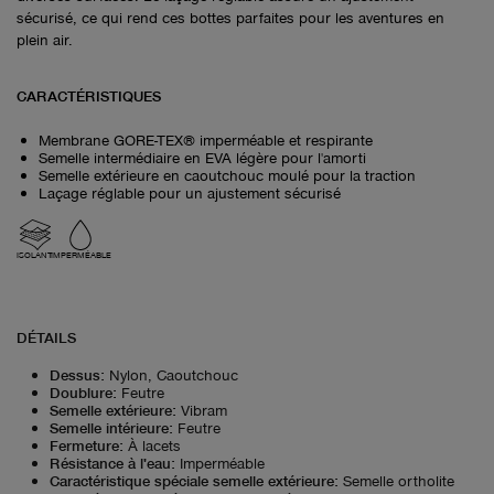
sécurisé, ce qui rend ces bottes parfaites pour les aventures en
plein air.
CARACTÉRISTIQUES
Membrane GORE-TEX® imperméable et respirante
Semelle intermédiaire en EVA légère pour l'amorti
Semelle extérieure en caoutchouc moulé pour la traction
Laçage réglable pour un ajustement sécurisé
ISOLANT
IMPERMÉABLE
DÉTAILS
Dessus
:
Nylon, Caoutchouc
Doublure
:
Feutre
Semelle extérieure
:
Vibram
Semelle intérieure
:
Feutre
Fermeture
:
À lacets
Résistance à l'eau
:
Imperméable
Caractéristique spéciale semelle extérieure
:
Semelle ortholite