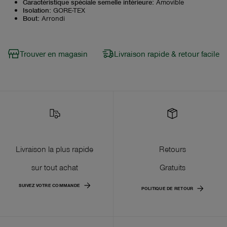
Caractéristique spéciale semelle intérieure
:
Amovible
Isolation
:
GORE-TEX
Bout
:
Arrondi
Trouver en magasin
Livraison rapide & retour facile
Livraison la plus rapide
Retours
sur tout achat
Gratuits
SUIVEZ VOTRE COMMANDE
POLITIQUE DE RETOUR