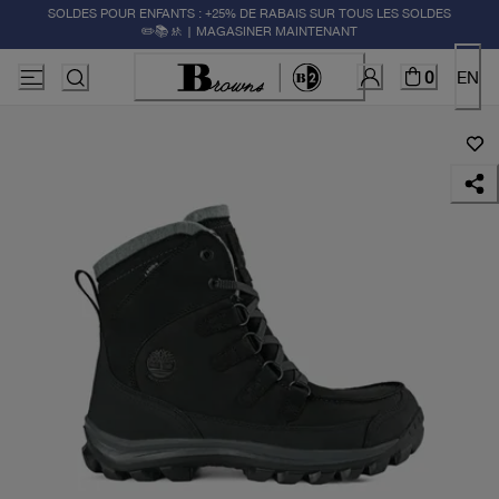
SOLDES POUR ENFANTS : +25% DE RABAIS SUR TOUS LES SOLDES
✏️📚🚸 | MAGASINER MAINTENANT
0
EN