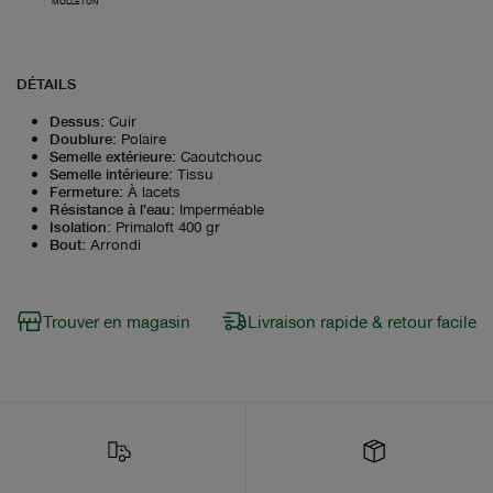
MOLLETON
DÉTAILS
Dessus
:
Cuir
Doublure
:
Polaire
Semelle extérieure
:
Caoutchouc
Semelle intérieure
:
Tissu
Fermeture
:
À lacets
Résistance à l'eau
:
Imperméable
Isolation
:
Primaloft 400 gr
Bout
:
Arrondi
Trouver en magasin
Livraison rapide & retour facile