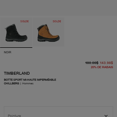
SOLDE
SOLDE
NOIR
pr
pr
180.00$
143.98$
20
%
DE RABAIS
TIMBERLAND
BOTTE SPORT MI-HAUTE IMPERMÉABLE
CHILLBERG
|
Hommes
Pointure