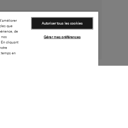
d’améliorer
Autoriser tous les cookies
cles que
périence, de
e nos
Gérer mes préférences
 En cliquant
notre
ut temps en
Style:
B2XX-0303-20-0
Dessus
:
Cuir
Doublure
:
Cuir
Semelle extérieure
:
Caoutchouc
Semelle intérieure
:
Cuir
Fermeture
:
À lacets