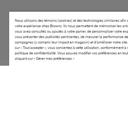
Nous utilisons des témoins (cookies) et des technologies similaires afin 
votre expérience chez Browns. Ils nous permettent de mémoriser les arti
vous avez consultés ou ajoutés à votre panier, de personnaliser votre ex
vous présenter des publicités pertinentes, de mesurer la performance d
campagnes (y compris leur impact en magasin) et d’améliorer notre site.
sur « Tout accepter », vous consentez à cette utilisation, conformément à 
politique de confidentialité. Vous pouvez modifier vos préférences en to
cliquant sur « Gérer mes préférences »
B2 se prépare pour la saison F25 avec les bottines
Lazzari. Adoptant une approche utilitaire, la marque
réinvente ce modèle dans une silhouette robuste
inspirée des chaussures de randonnée. Conçue dans
une coupe cheville, cette bottine est dotée d’un col
rembourré pour un maintien confortable, tandis que la
semelle crantée vous permet de dominer tous les
terrains avec aisance. Petit plus : elles sont livrées avec
un jeu de lacets supplémentaire, à échanger selon vos