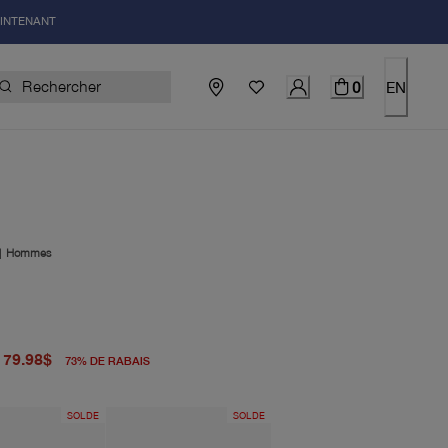
AINTENANT
0
EN
|
Hommes
igine 298.00$
el 79.98$
79.98$
73
%
DE RABAIS
SOLDE
SOLDE