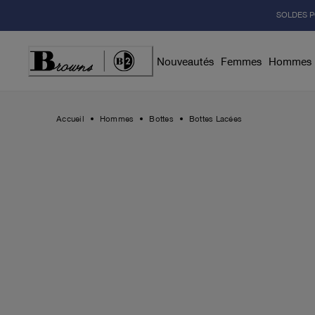
Skip
SOLDES P
to
Content
Nouveautés
Femmes
Hommes
Accueil
Hommes
Bottes
Bottes Lacées