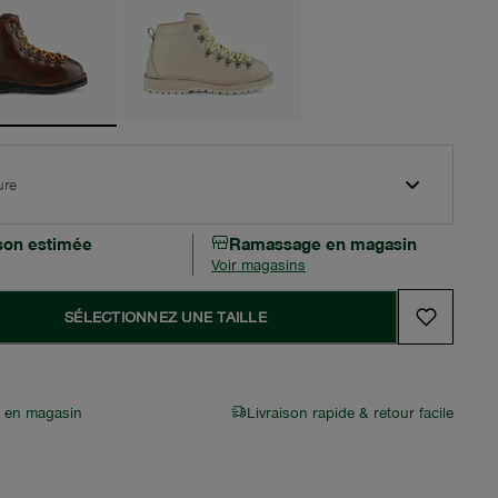
ure
ison estimée
Ramassage en magasin
Voir magasins
SÉLECTIONNEZ UNE TAILLE
r en magasin
Livraison rapide & retour facile