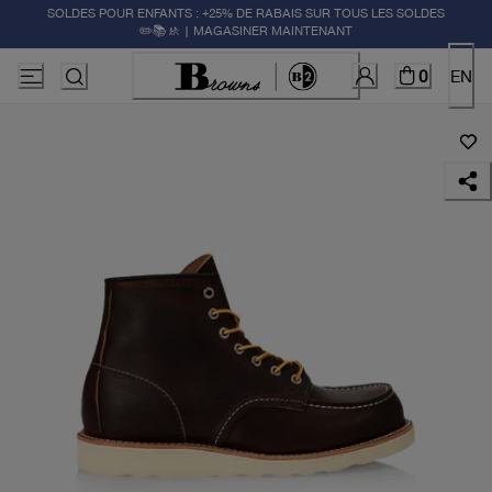
SOLDES POUR ENFANTS : +25% DE RABAIS SUR TOUS LES SOLDES
✏️📚🚸 | MAGASINER MAINTENANT
0
EN