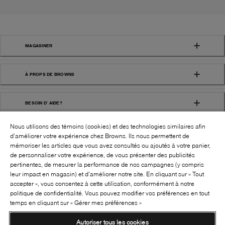
MAGASINER
À PROPS DE BROWNS
BESOIN D' AIDE?
Nous utilisons des témoins (cookies) et des technologies similaires afin
d’améliorer votre expérience chez Browns. Ils nous permettent de
mémoriser les articles que vous avez consultés ou ajoutés à votre panier,
de personnaliser votre expérience, de vous présenter des publicités
pertinentes, de mesurer la performance de nos campagnes (y compris
leur impact en magasin) et d’améliorer notre site. En cliquant sur « Tout
SUIVEZ-NOUS!:
accepter », vous consentez à cette utilisation, conformément à notre
politique de confidentialité. Vous pouvez modifier vos préférences en tout
©
2026
BROWNS SHOES INC. TOUS DROITS
temps en cliquant sur « Gérer mes préférences »
RÉSERVÉS
Autoriser tous les cookies