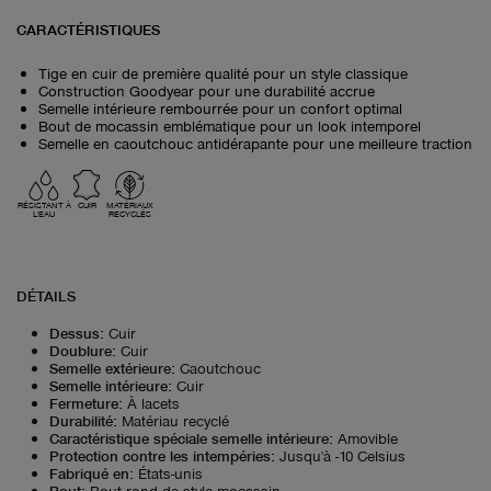
CARACTÉRISTIQUES
Tige en cuir de première qualité pour un style classique
Construction Goodyear pour une durabilité accrue
Semelle intérieure rembourrée pour un confort optimal
Bout de mocassin emblématique pour un look intemporel
Semelle en caoutchouc antidérapante pour une meilleure traction
RÉSISTANT À
CUIR
MATÉRIAUX
L'EAU
RECYCLÉS
DÉTAILS
Dessus
:
Cuir
Doublure
:
Cuir
Semelle extérieure
:
Caoutchouc
Semelle intérieure
:
Cuir
Fermeture
:
À lacets
Durabilité
:
Matériau recyclé
Caractéristique spéciale semelle intérieure
:
Amovible
Protection contre les intempéries
:
Jusqu'à -10 Celsius
Fabriqué en
:
États-unis
Bout
:
Bout rond de style mocassin