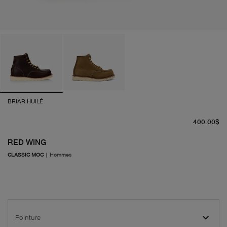
BRIAR HUILÉ
pr
400.00$
RED WING
CLASSIC MOC
|
Hommes
Pointure