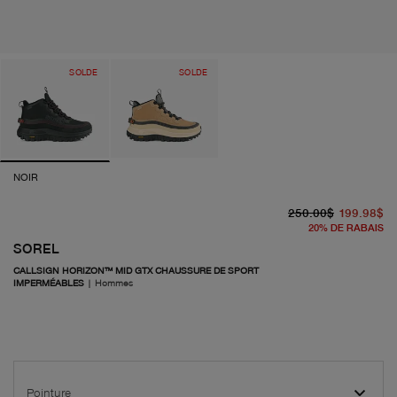
SOLDE
SOLDE
NOIR
pr
pr
250.00$
199.98$
20
%
DE RABAIS
SOREL
CALLSIGN HORIZON™ MID GTX CHAUSSURE DE SPORT
IMPERMÉABLES
|
Hommes
Pointure