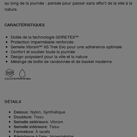
au long de la journée : pensée pour passer sans effort de la ville à la
nature.
CARACTÉRISTIQUES
Dotée de la technologie GORE-TEX™
Protection imperméable renforcée
Semelle Vibram™ XS Trek Evo pour une adhérence optimale
Confort et soutien toute la journée
Design polyvalent pour la ville et la nature
Mélange de botte de randonnée et de basket moderne
ISOLANT
IMPERMÉABLE
DÉTAILS
Dessus
:
Nylon, Synthétique
Doublure
:
Tissu
Semelle extérieure
:
Vibram
Semelle intérieure
:
Tissu
Fermeture
:
À lacets
Résistance à l'eau
:
Imperméable