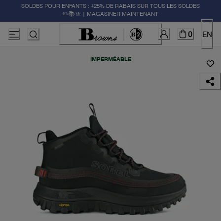
SOLDES POUR ENFANTS : +25% DE RABAIS SUR TOUS LES SOLDES
✏️📚🚸 | MAGASINER MAINTENANT
0
EN
IMPERMÉABLE