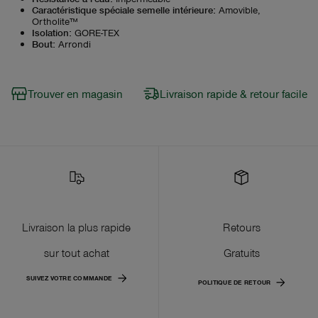
Caractéristique spéciale semelle intérieure
:
Amovible,
Ortholite™
Isolation
:
GORE-TEX
Bout
:
Arrondi
Trouver en magasin
Livraison rapide & retour facile
Livraison la plus rapide
Retours
sur tout achat
Gratuits
SUIVEZ VOTRE COMMANDE
POLITIQUE DE RETOUR