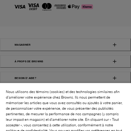
MAGASINER
À PROPS DE BROWNS
BESOIN D' AIDE?
Nous utilisons des témoins (cookies) et des technologies similaires afin
d’améliorer votre expérience chez Browns. Ils nous permettent de
mémoriser les articles que vous avez consultés ou ajoutés à votre panier,
de personnaliser votre expérience, de vous présenter des publicités
pertinentes, de mesurer la performance de nos campagnes (y compris
leur impact en magasin) et d’améliorer notre site. En cliquant sur « Tout
SUIVEZ-NOUS!:
accepter », vous consentez à cette utilisation, conformément à notre
politique de confidentialité. Vous pouvez modifier vos préférences en tout