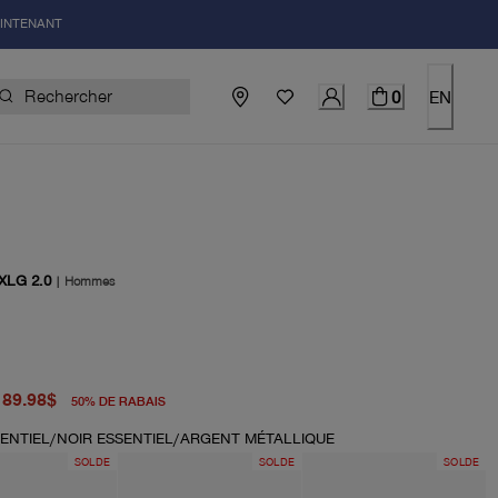
AINTENANT
0
EN
XLG 2.0
|
Hommes
igine 180.00$
el 89.98$
89.98$
50
%
DE RABAIS
SENTIEL/NOIR ESSENTIEL/ARGENT MÉTALLIQUE
SOLDE
SOLDE
SOLDE