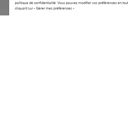
politique de confidentialité. Vous pouvez modifier vos préférences en to
cliquant sur « Gérer mes préférences »
La adidas Adistar XLG 2.0 revisite une icône des années
2000 avec ses volumes audacieux et son confort pensé
pour les enfants. Sa tige en mesh respirant est renforcée
d’une cage moulée, tandis que l’amorti Adiprene assure
une foulée douce. Dotée d’une semelle en caoutchouc
souple et adhérente, elle combine style Y2K affirmé et
confort du quotidien.
CARACTÉRISTIQUES
Empeigne en mesh pour une respirabilité optimale
Cage moulée offrant soutien et stabilité
Amorti Adiprene pour absorber les chocs
Semelle en caoutchouc flexible et adhérente
Silhouette XXL inspirée des années 2000