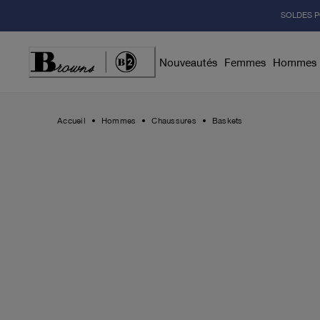
Skip
SOLDES P
to
Content
Nouveautés
Femmes
Hommes
Accueil
Hommes
Chaussures
Baskets