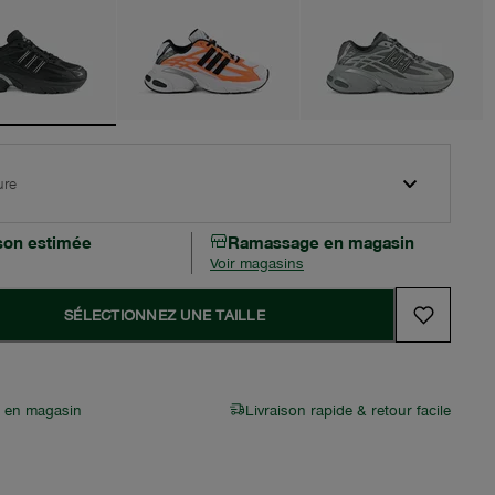
ure
ison estimée
Ramassage en magasin
Voir magasins
SÉLECTIONNEZ UNE TAILLE
r en magasin
Livraison rapide & retour facile