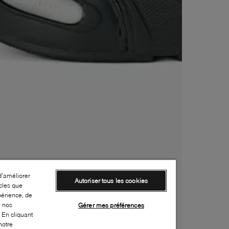
d’améliorer
Autoriser tous les cookies
cles que
périence, de
e nos
Gérer mes préférences
 En cliquant
notre