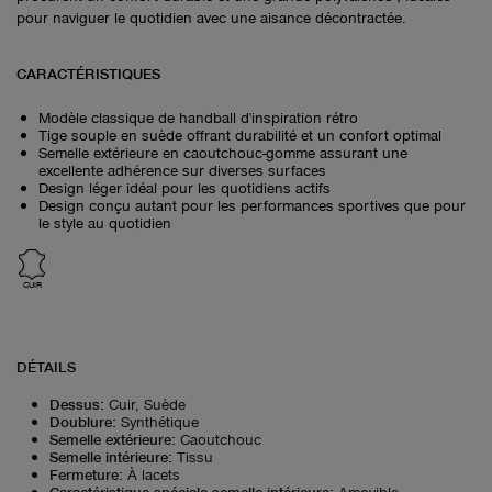
pour naviguer le quotidien avec une aisance décontractée.
CARACTÉRISTIQUES
Modèle classique de handball d'inspiration rétro
Tige souple en suède offrant durabilité et un confort optimal
Semelle extérieure en caoutchouc-gomme assurant une
excellente adhérence sur diverses surfaces
Design léger idéal pour les quotidiens actifs
Design conçu autant pour les performances sportives que pour
le style au quotidien
CUIR
DÉTAILS
Dessus
:
Cuir, Suède
Doublure
:
Synthétique
Semelle extérieure
:
Caoutchouc
Semelle intérieure
:
Tissu
Fermeture
:
À lacets
Caractéristique spéciale semelle intérieure
:
Amovible