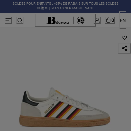
SOLDES POUR ENFANTS : +25% DE RABAIS SUR TOUS LES SOLDES
✏️📚🚸 | MAGASINER MAINTENANT
0
EN