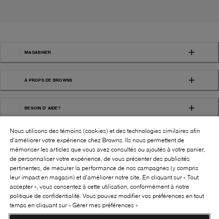
MAGASINER
À PROPS DE BROWNS
BESOIN D' AIDE?
Nous utilisons des témoins (cookies) et des technologies similaires afin
d’améliorer votre expérience chez Browns. Ils nous permettent de
mémoriser les articles que vous avez consultés ou ajoutés à votre panier,
de personnaliser votre expérience, de vous présenter des publicités
pertinentes, de mesurer la performance de nos campagnes (y compris
leur impact en magasin) et d’améliorer notre site. En cliquant sur « Tout
SUIVEZ-NOUS!:
accepter », vous consentez à cette utilisation, conformément à notre
politique de confidentialité. Vous pouvez modifier vos préférences en tout
©
2026
BROWNS SHOES INC. TOUS DROITS
temps en cliquant sur « Gérer mes préférences »
RÉSERVÉS