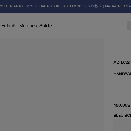
OUR ENFANTS : +25% DE RABAIS SUR TOUS LES SOLDES ✏️📚🚸 | MAGASINER M
Enfants
Marques
Soldes
ADIDAS
HANDBAL
prix act
150.00$
BLEU B