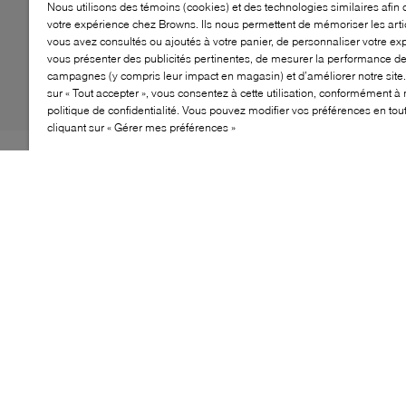
Nous utilisons des témoins (cookies) et des technologies similaires afin 
votre expérience chez Browns. Ils nous permettent de mémoriser les arti
vous avez consultés ou ajoutés à votre panier, de personnaliser votre ex
vous présenter des publicités pertinentes, de mesurer la performance d
campagnes (y compris leur impact en magasin) et d’améliorer notre site.
sur « Tout accepter », vous consentez à cette utilisation, conformément à 
politique de confidentialité. Vous pouvez modifier vos préférences en to
cliquant sur « Gérer mes préférences »
Une icône héritage au twist ludique. La basket Handball
Spezial d’adidas revisite une silhouette classique avec
sa première collaboration avec les Calinours, fusionnant
un style rétro inspiré du sport avec une touche de
nostalgie joyeuse. Pensée pour encourager l’expression
personnelle, elle insuffle des détails graphiques
distinctifs à un essentiel du quotidien. Faisant partie
d’un univers à collectionner, la collection comprend
aussi des accessoires ludiques à accrocher, échanger et
partager.