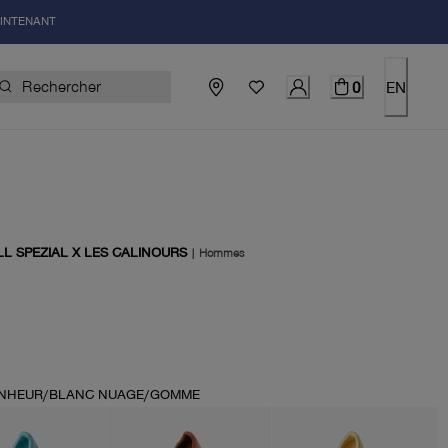
AINTENANT
0
EN
L SPEZIAL X LES CALINOURS
|
Hommes
uel 150.00$
ONHEUR/BLANC NUAGE/GOMME