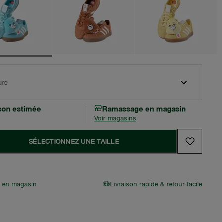
ure
ison estimée
Ramassage en magasin
Voir magasins
SÉLECTIONNEZ UNE TAILLE
r en magasin
Livraison rapide & retour facile