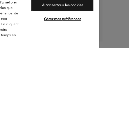
d’améliorer
Autoriser tous les cookies
cles que
périence, de
e nos
Gérer mes préférences
 En cliquant
notre
ut temps en
Style:
ADID-0117-24-0
Dessus
:
Suède, Synthétique
Doublure
:
Tissu
Semelle extérieure
:
Caoutchouc
Semelle intérieure
:
Tissu
Fermeture
:
À lacets
Activité
:
Décontracté
Embellissement supplémentaire
:
Ornements
Bout
:
Arrondi