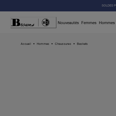
Skip
SOLDES P
to
Content
Nouveautés
Femmes
Hommes
Accueil
Hommes
Chaussures
Baskets