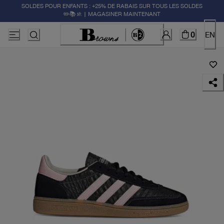
SOLDES POUR ENFANTS : +25% DE RABAIS SUR TOUS LES SOLDES
✏️📚🚸 | MAGASINER MAINTENANT
0
EN