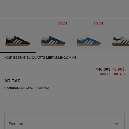
SOLDE
SOLDE
NOIR ESSENTIEL/QUARTZ MERVEILE/GOMME
pr
pr
140.00$
79.98$
43
%
DE RABAIS
ADIDAS
HANDBALL SPEZIAL
|
Hommes
Pointure