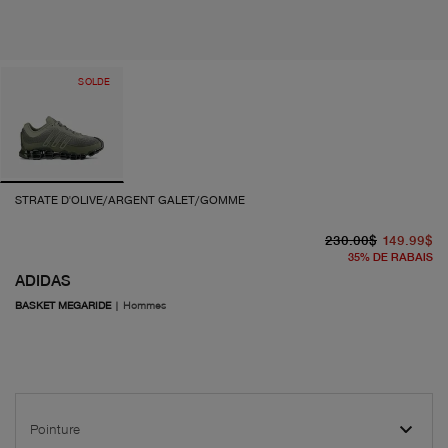
SOLDE
STRATE D'OLIVE/ARGENT GALET/GOMME
pr
pr
230.00$
149.99$
35
%
DE RABAIS
ADIDAS
BASKET MEGARIDE
|
Hommes
Pointure