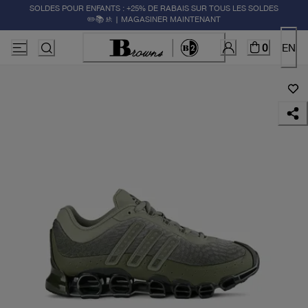
SOLDES POUR ENFANTS : +25% DE RABAIS SUR TOUS LES SOLDES
✏️📚🚸 | MAGASINER MAINTENANT
0
EN