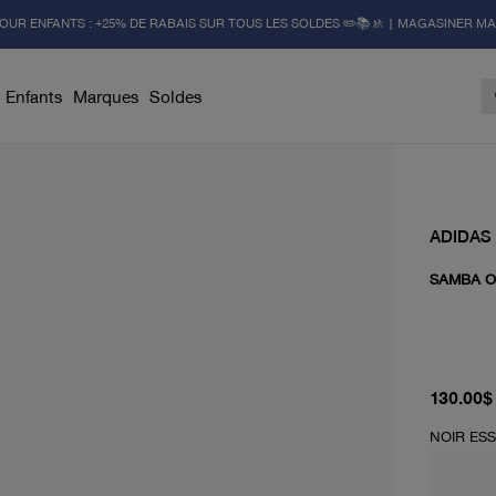
OUR ENFANTS : +25% DE RABAIS SUR TOUS LES SOLDES ✏️📚🚸 | MAGASINER M
Enfants
Marques
Soldes
ADIDAS
SAMBA 
prix act
130.00$
NOIR ESS