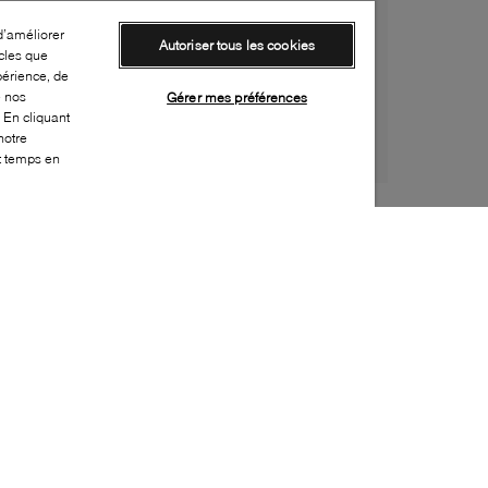
d’améliorer
Autoriser tous les cookies
cles que
périence, de
e nos
Gérer mes préférences
 En cliquant
notre
ut temps en
Style:
ADID-0137-00-5
Dessus
:
Cuir, Tissu
Doublure
:
Synthétique
Semelle extérieure
:
Caoutchouc
Semelle intérieure
:
Tissu
Fermeture
:
À lacets
Activité
:
Décontracté
Caractéristique spéciale semelle intérieure
:
Amovible