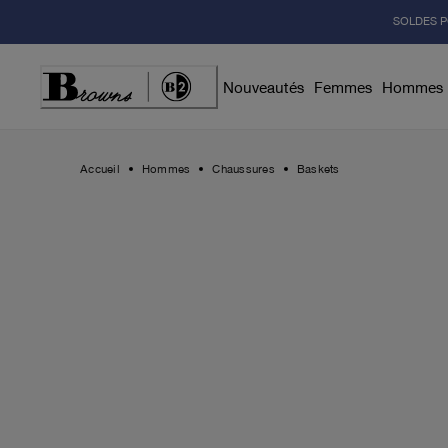
Skip
SOLDES P
to
Content
Nouveautés
Femmes
Hommes
Accueil
Hommes
Chaussures
Baskets