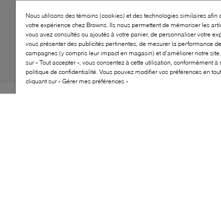
Nous utilisons des témoins (cookies) et des technologies similaires afin 
votre expérience chez Browns. Ils nous permettent de mémoriser les arti
vous avez consultés ou ajoutés à votre panier, de personnaliser votre ex
vous présenter des publicités pertinentes, de mesurer la performance d
campagnes (y compris leur impact en magasin) et d’améliorer notre site.
sur « Tout accepter », vous consentez à cette utilisation, conformément à 
politique de confidentialité. Vous pouvez modifier vos préférences en to
cliquant sur « Gérer mes préférences »
Baladez-vous avec style avec la Samba OG, un modèle
classique de la gamme adidas Originals conçu pour
femmes. Ce style urbain à profil bas est doté d’une
empeigne de qualité et d’une semelle extérieure en
caoutchouc offrant un confort longue durée. Avec
détails en suède et bandes colorées, cette chaussure à
lacets ajoutera une touche vivante à votre tenue ; une
paire essentielle à ajouter à votre garde-robe.
CARACTÉRISTIQUES