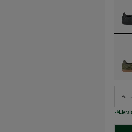
Point
Livra