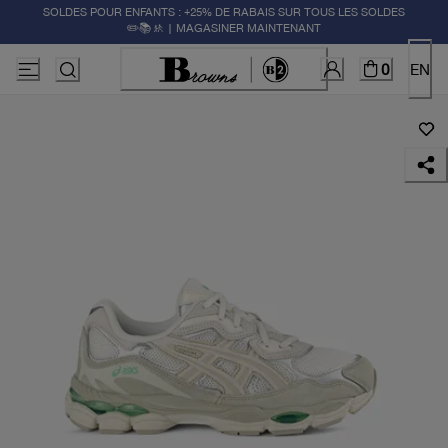
SOLDES POUR ENFANTS : +25% DE RABAIS SUR TOUS LES SOLDES
✏️📚🚸 | MAGASINER MAINTENANT
0
EN