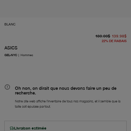
BLANC
pr
À 
180.00$
139.98$
22
%
DE RABAIS
ASICS
GEL-NYC
|
Hommes
Oh non, on dirait que nous devons faire un peu de
recherche.
Notre site web affiche l'inventaire de tous nos magasins, et il semble que la
taille soit épuisée partout.
Livraison estimée