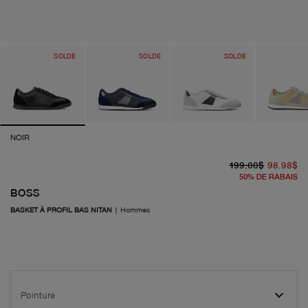
SOLDE
SOLDE
SOLDE
NOIR
pr
pr
199.00$
98.98$
50
%
DE RABAIS
BOSS
BASKET À PROFIL BAS NITAN
|
Hommes
Pointure