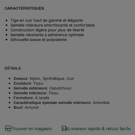
CARACTÉRISTIQUES
Tige en cuir haut de gamme et élégante
Semelle intérieure amortissante et confortable
Construction légère pour plus de liberté
Semelle résistante à adhérence optimale
Silhouette basse et polyvalente
DÉTAILS
Dessus
:
Nylon, Synthétique, Cuir
Doublure
:
Tissu
Semelle extérieure
:
Caoutchouc
Semelle intérieure
:
Tissu
Fermeture
:
À lacets
Caractéristique spéciale semelle intérieure
:
Amovible
Bout
:
Arrondi
Trouver en magasin
Livraison rapide & retour facile