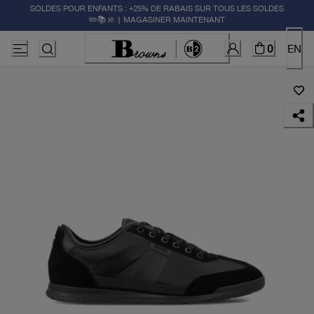
SOLDES POUR ENFANTS : +25% DE RABAIS SUR TOUS LES SOLDES
✏️📚🚸 | MAGASINER MAINTENANT
0
EN