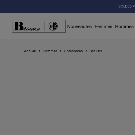
Skip
SOLDES P
to
Content
Nouveautés
Femmes
Hommes
Accueil
Hommes
Chaussures
Baskets