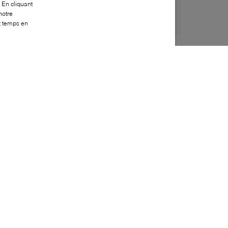
 En cliquant
notre
ut temps en
Style:
BOSS-0051-00-1
Dessus
:
Effet cuir, Tissu
Doublure
:
Tissu
Semelle extérieure
:
Caoutchouc
Semelle intérieure
:
Tissu
Fermeture
:
À lacets
Bout
:
Arrondi