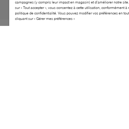
campagnes (y compris leur impact en magasin) et d’améliorer notre site.
sur « Tout accepter », vous consentez à cette utilisation, conformément à 
politique de confidentialité. Vous pouvez modifier vos préférences en to
cliquant sur « Gérer mes préférences »
La Boss Jonah Runn MERB associe énergie athlétique
et design raffiné. Sa silhouette dynamique et ses
accents colorés audacieux créent un look affirmé,
tandis que la construction à lacets garantit un maintien
sûr au quotidien. Parfaite pour rehausser vos tenues
décontractées ou apporter une touche sportive à vos
looks du week-end, cette basket allie polyvalence et
confort.
CARACTÉRISTIQUES
Design à lacets pour un ajustement personnalisé
Profil épuré avec détails contrastés pour un impact
visuel
Conception légère pour un confort prolongé
Idéale pour les styles décontractés et les looks de