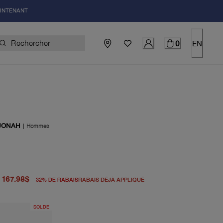
AINTENANT
0
EN
JONAH
|
Hommes
igine 248.00$
el 167.98$
167.98$
32
%
DE RABAIS
RABAIS DÉJÀ APPLIQUÉ
SOLDE