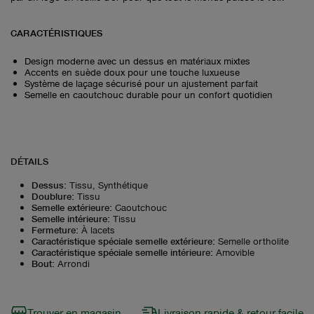
CARACTÉRISTIQUES
Design moderne avec un dessus en matériaux mixtes
Accents en suède doux pour une touche luxueuse
Système de laçage sécurisé pour un ajustement parfait
Semelle en caoutchouc durable pour un confort quotidien
DÉTAILS
Dessus
:
Tissu, Synthétique
Doublure
:
Tissu
Semelle extérieure
:
Caoutchouc
Semelle intérieure
:
Tissu
Fermeture
:
À lacets
Caractéristique spéciale semelle extérieure
:
Semelle ortholite
Caractéristique spéciale semelle intérieure
:
Amovible
Bout
:
Arrondi
Trouver en magasin
Livraison rapide & retour facile