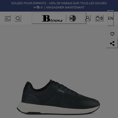
SOLDES POUR ENFANTS : +25% DE RABAIS SUR TOUS LES SOLDES
✏️📚🚸 | MAGASINER MAINTENANT
0
EN