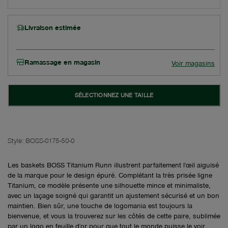
Livraison estimée
Ramassage en magasin
Voir magasins
SÉLECTIONNEZ UNE TAILLE
Style:
BOSS-0175-50-0
Les baskets BOSS Titanium Runn illustrent parfaitement l'œil aiguisé
de la marque pour le design épuré. Complétant la très prisée ligne
Titanium, ce modèle présente une silhouette mince et minimaliste,
avec un laçage soigné qui garantit un ajustement sécurisé et un bon
maintien. Bien sûr, une touche de logomania est toujours la
bienvenue, et vous la trouverez sur les côtés de cette paire, sublimée
par un logo en feuille d'or pour que tout le monde puisse le voir.