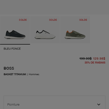
SOLDE
SOLDE
SOLDE
BLEU FONCÉ
pr
pr
199.00$
129.98$
35
%
DE RABAIS
BOSS
BASKET TITANIUM
|
Hommes
Pointure