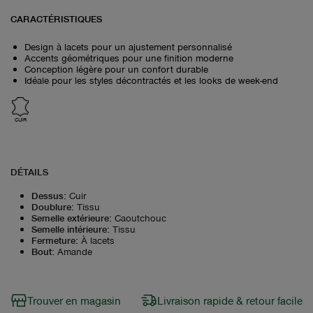
CARACTÉRISTIQUES
Design à lacets pour un ajustement personnalisé
Accents géométriques pour une finition moderne
Conception légère pour un confort durable
Idéale pour les styles décontractés et les looks de week-end
CUIR
DÉTAILS
Dessus
:
Cuir
Doublure
:
Tissu
Semelle extérieure
:
Caoutchouc
Semelle intérieure
:
Tissu
Fermeture
:
À lacets
Bout
:
Amande
Trouver en magasin
Livraison rapide & retour facile