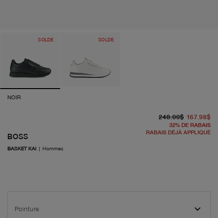
SOLDE
SOLDE
NOIR
pr
pr
248.00$
167.98$
32
%
DE RABAIS
RABAIS DÉJÀ APPLIQUÉ
BOSS
BASKET KAI
|
Hommes
Pointure