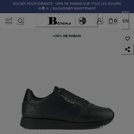
SOLDES POUR ENFANTS : +25% DE RABAIS SUR TOUS LES SOLDES
✏️📚🚸 | MAGASINER MAINTENANT
0
EN
+20% DE RABAIS